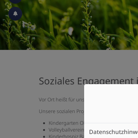
n und schließen
Soziales Engagement i
Vor Ort heißt für uns auch, uns in Ort einzu
Unsere sozialen Projekte:
Kindergarten Obergünzburg
Volleyballverein Obergünzburg
Datenschutzhinw
Kinderhospiz Bad Grönenbach