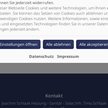
nen Sie jederzeit widerrufen.
eser Webseite Cookies und weitere Technologien, um Ihnen 
bieten. Sie können das Setzen von Cookies auch ablehnen un
wendigen Cookies nutzen. Weitere Informationen, sowie eine 
s und eingesetzten Technologien finden Sie in unserer Daten
ngen jederzeit ändern.
Einstellungen öffnen
Alle ablehnen
Alle akzeptiere
Datenschutz
Impressum
sent-Tool öffnen
, um die für dieses Element notwendigen Co
ten
Kontakt
Joachim Schlaak Heizung - Sanitär - Solar, Inh. Timo Schlaak