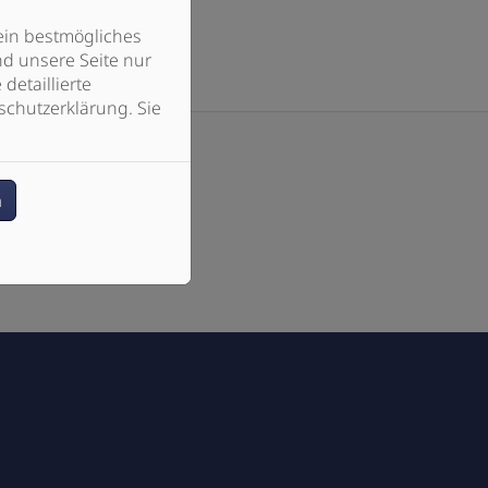
ein bestmögliches
d unsere Seite nur
detaillierte
schutzerklärung. Sie
n
okies zu akzeptieren.