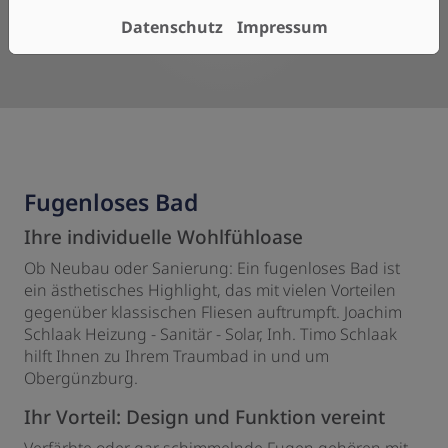
Datenschutz
Impressum
Fugenloses Bad
Ihre individuelle Wohlfühloase
Ob Neubau oder Sanierung: Ein fugenloses Bad ist
ein ästhetisches Highlight, das mit vielen Vorteilen
gegenüber klassischen Fliesen auftrumpft. Joachim
Schlaak Heizung - Sanitär - Solar, Inh. Timo Schlaak
hilft Ihnen zu Ihrem Traumbad in und um
Obergünzburg.
Ihr Vorteil: Design und Funktion vereint
Verfärbte oder gar schimmelnde Fugen gehören mit