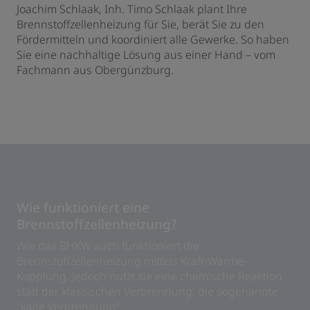
Joachim Schlaak, Inh. Timo Schlaak plant Ihre
Brennstoffzellenheizung für Sie, berät Sie zu den
Fördermitteln und koordiniert alle Gewerke. So haben
Sie eine nachhaltige Lösung aus einer Hand – vom
d schließen
Fachmann aus Obergünzburg.
schließen
n und schließen
Wie funktioniert eine
Brennstoffzellenheizung?
Wie das BHKW auch funktioniert die
Brennstoffzellenheizung mittels Kraft-Wärme-
Kopplung. Jedoch nutzt sie eine chemische Reaktion
statt der klassischen Verbrennung: die sogenannte
„kalte Verbrennung“.