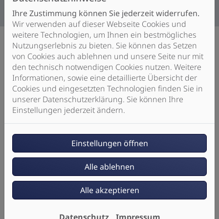
Ihre Zustimmung können Sie jederzeit widerrufen.
Wir verwenden auf dieser Webseite Cookies und
weitere Technologien, um Ihnen ein bestmögliches
Nutzungserlebnis zu bieten. Sie können das Setzen
von Cookies auch ablehnen und unsere Seite nur mit
den technisch notwendigen Cookies nutzen. Weitere
Unser Angebot für Sie:
Informationen, sowie eine detaillierte Übersicht der
Cookies und eingesetzten Technologien finden Sie in
Persönliche Beratung und individuelle
unserer Datenschutzerklärung. Sie können Ihre
Einstellungen jederzeit ändern.
Planung
Wir sprechen mit Ihnen über Ihre
Vorstellungen und Wünsche
Einstellungen öffnen
Wir beraten Sie umfassend zu möglichen
Fördermitteln
Alle ablehnen
Sie erhalten eine transparente
Kostenaufstellung ohne Überraschungen
Alle akzeptieren
Qualität vom Fachmann
Wir verbauen ausschließlich Markenprodukte
Datenschutz
Impressum