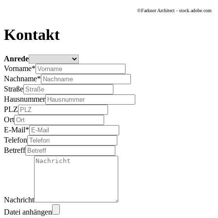
©Farknot Architect - stock.adobe.com
Kontakt
Anrede
Vorname*
Nachname*
Straße
Hausnummer
PLZ
Ort
E-Mail*
Telefon
Betreff
Nachricht
Datei anhängen