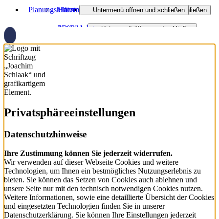
Planungshilfen
Haustechnik
Unternehmen
Barrierefreies Bad
Heizungsmodernisierung
Untermenü öffnen und schließen
Untermenü öffnen und schließen
Lüftung
Ausbildung
3D-Badplaner
Badanfrage
Heizen mit Gas
Wasser / Trinkwasser
Untermenü öffnen und schließen
Vermietung mobiles Bad
Partner
Heizungsanfrage-Assistent
Badinspiration und Musterbäder
Öl- und Gasheizung
Service Haustechnik
Dezentrale Wohnraumlüftung
Vermietung Heizmobil​ 20kw/70kw
Aktuelles
Badanfrage-Assistent
Regenerativ heizen
Gebäudemanagement
Zentrale Wohnraumlüftung
Soziale Projekte
Virtueller Showroom
Wärmeverteilung
Smart Home
Downloads
Wartung und Service
Zentralstaubsauger
Privatsphäre­einstellungen
Förderung Heizung
Datenschutzhinweise
Brennstoffzelle
Ihre Zustimmung können Sie jederzeit widerrufen.
BHKW
Wir verwenden auf dieser Webseite Cookies und weitere
Technologien, um Ihnen ein bestmögliches Nutzungserlebnis zu
Eisspeicherheizung
bieten. Sie können das Setzen von Cookies auch ablehnen und
unsere Seite nur mit den technisch notwendigen Cookies nutzen.
Weitere Informationen, sowie eine detaillierte Übersicht der Cookies
und eingesetzten Technologien finden Sie in unserer
Datenschutzerklärung. Sie können Ihre Einstellungen jederzeit