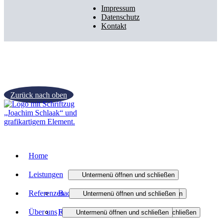
Impressum
Datenschutz
Kontakt
Zurück nach oben
Home
Leistungen
Untermenü öffnen und schließen
Referenzen
Bad
Untermenü öffnen und schließen
Untermenü öffnen und schließen
Über uns
Heizung
Referenzen Bäder
Badmodernisierung
Untermenü öffnen und schließen
Untermenü öffnen und schließen