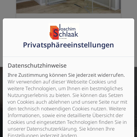
Barrierefreie Dusche
Privatsphäre­einstellungen
Datenschutzhinweise
Ihre Zustimmung können Sie jederzeit widerrufen.
Wir verwenden auf dieser Webseite Cookies und
weitere Technologien, um Ihnen ein bestmögliches
Sprechen Sie mit uns und lassen Sie sich ganz
Nutzungserlebnis zu bieten. Sie können das Setzen
persönlich beraten. Joachim Schlaak Heizung - Sanitär
von Cookies auch ablehnen und unsere Seite nur mit
- Solar, Inh. Timo Schlaak ist Ihr Fachbetrieb fürs Bad
den technisch notwendigen Cookies nutzen. Weitere
in Obergünzburg.
Informationen, sowie eine detaillierte Übersicht der
Cookies und eingesetzten Technologien finden Sie in
unserer Datenschutzerklärung. Sie können Ihre
Jetzt anfragen
Einstellungen jederzeit ändern.