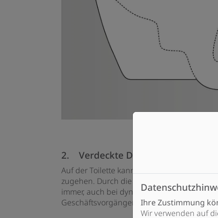
2. Verdeckte Düse
Auf der Toilette kann es schon mal turbulen
zugehen. Durch die Abdeckklappe ist die D
Datenschutzhinw
immer, auch bei dynamischen
Geschäftsvorgängen, perfekt geschützt.
Ihre Zustimmung kön
Wir verwenden auf di