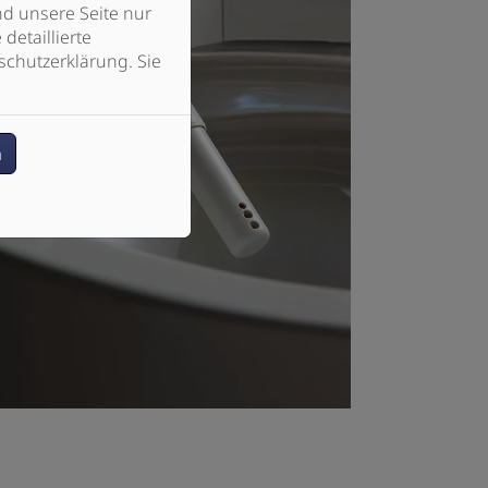
d unsere Seite nur
detaillierte
schutzerklärung. Sie
n