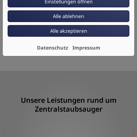
Einstellungen öffnen
Wertigkeit
Alle ablehnen
Sie steigern den Wiederverkaufswert Ihrer
Immobilie durch die Installation einer zentralen
Staubsaugeranlage
Alle akzeptieren
Datenschutz
Impressum
Unsere Leistungen rund um
Zentralstaubsauger