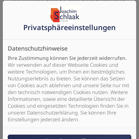
Sie genießen die Ruhe, denn die Antriebseinheit
ist außerhalb des Wohnbereichs platziert
Privatsphäre­einstellungen
Datenschutzhinweise
Ihre Zustimmung können Sie jederzeit widerrufen.
Komfort
Wir verwenden auf dieser Webseite Cookies und
weitere Technologien, um Ihnen ein bestmögliches
Sie saugen komfortabler, denn Sie schleppen oder
Nutzungserlebnis zu bieten. Sie können das Setzen
ziehen keinen sperrigen Staubsauger, der auch
von Cookies auch ablehnen und unsere Seite nur mit
noch Macken an Ihrer Einrichtung verursachen
den technisch notwendigen Cookies nutzen. Weitere
kann
Informationen, sowie eine detaillierte Übersicht der
Cookies und eingesetzten Technologien finden Sie in
unserer Datenschutzerklärung. Sie können Ihre
Einstellungen jederzeit ändern.